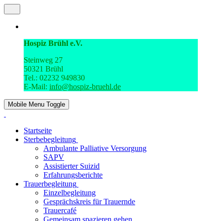
Hospiz Brühl e.V.
Steinweg 27
50321 Brühl
Tel.: 02232 949830
E-Mail:
info@hospiz-bruehl.de
Mobile Menu Toggle
Startseite
Sterbebegleitung
Ambulante Palliative Versorgung
SAPV
Assistierter Suizid
Erfahrungsberichte
Trauerbegleitung
Einzelbegleitung
Gesprächskreis für Trauernde
Trauercafé
Gemeinsam spazieren gehen