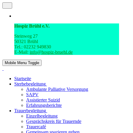
Hospiz Brühl e.V.
Steinweg 27
50321 Brühl
Tel.: 02232 949830
E-Mail:
info@hospiz-bruehl.de
Mobile Menu Toggle
Startseite
Sterbebegleitung
Ambulante Palliative Versorgung
SAPV
Assistierter Suizid
Erfahrungsberichte
Trauerbegleitung
Einzelbegleitung
Gesprächskreis für Trauernde
Trauercafé
Gemeinsam spazieren gehen